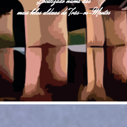
Localizado numa das
mais belas aldeias de Trás-os-Montes