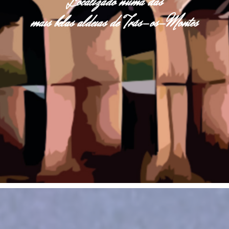
Localizado numa das
mais belas aldeias de Trás-os-Montes