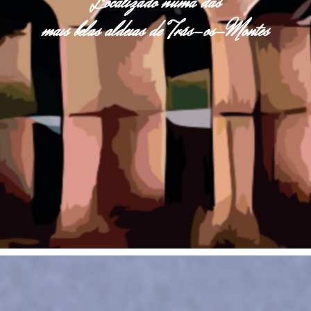
Localizado numa das
mais belas aldeias de Trás-os-Montes