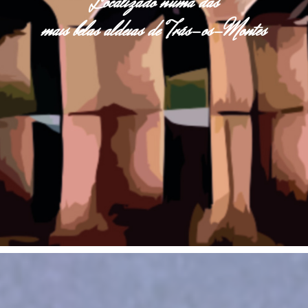
Localizado numa das
mais belas aldeias de Trás-os-Montes