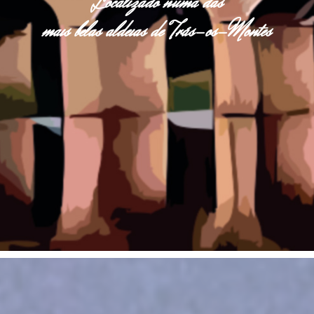
Localizado numa das
mais belas aldeias de Trás-os-Montes