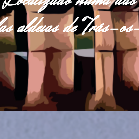
Localizado numa das
las aldeias de Trás-o