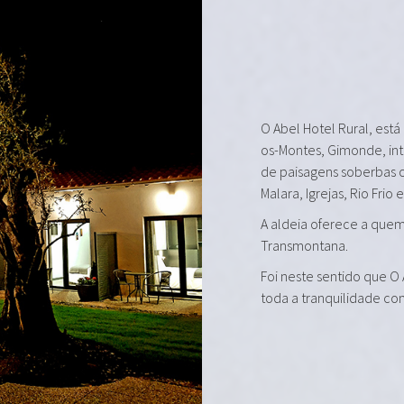
O Abel Hotel Rural, está
os-Montes, Gimonde, in
de paisagens soberbas 
Malara, Igrejas, Rio Frio 
A aldeia oferece a quem 
Transmontana.
Foi neste sentido que O
toda a tranquilidade co