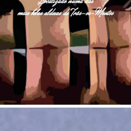
Localizado numa das
mais belas aldeias de Trás-os-Montes