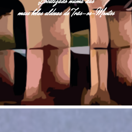
Localizado numa das
mais belas aldeias de Trás-os-Montes