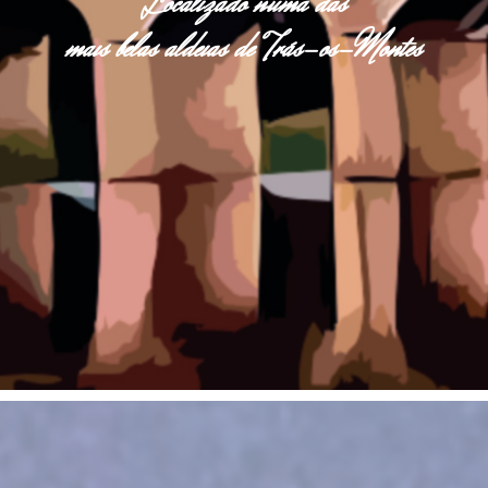
Localizado numa das
mais belas aldeias de Trás-os-Montes