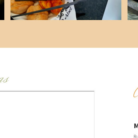
as
M
Ru