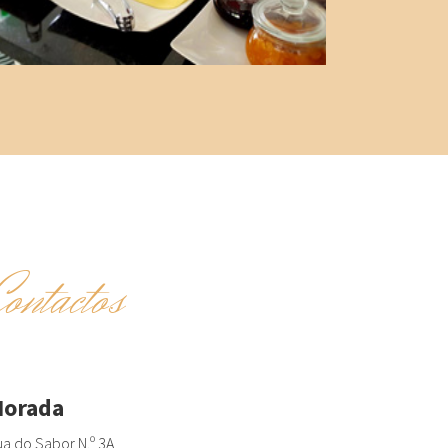
Contactos
orada
a do Sabor N.º 3A