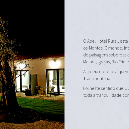
O Abel Hotel Rural, está
os-Montes, Gimonde, in
de paisagens soberbas 
Malara, Igrejas, Rio Frio 
A aldeia oferece a quem 
Transmontana.
Foi neste sentido que O
toda a tranquilidade co