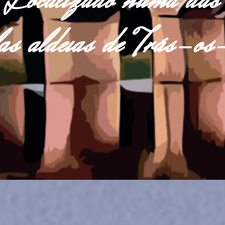
Localizado numa das
las aldeias de Trás-o