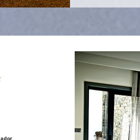
s
cador