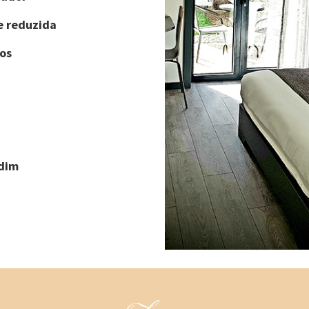
e reduzida
os
rdim