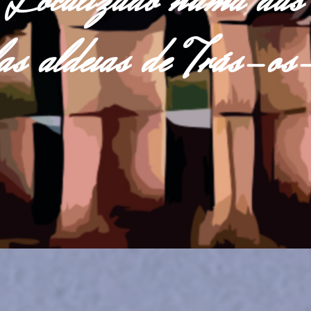
Localizado numa das
las aldeias de Trás-o