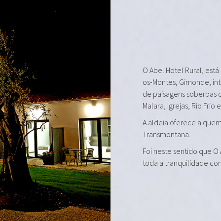
O Abel Hotel Rural, está
os-Montes, Gimonde, in
de paisagens soberbas 
Malara, Igrejas, Rio Frio 
A aldeia oferece a quem 
Transmontana.
Foi neste sentido que O
toda a tranquilidade co