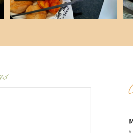
as
M
Ru