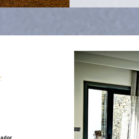
s
cador