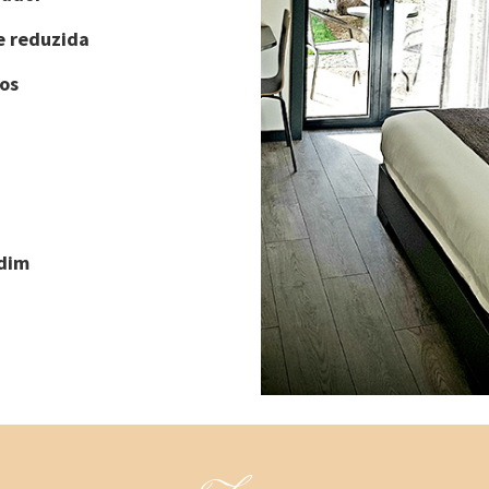
e reduzida
os
rdim