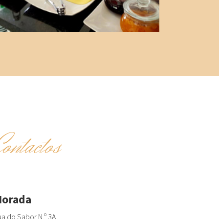
Contactos
orada
a do Sabor N.º 3A