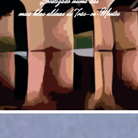
Localizado numa das
mais belas aldeias de Trás-os-Montes