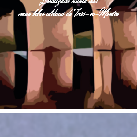
Localizado numa das
mais belas aldeias de Trás-os-Montes