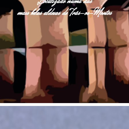
Localizado numa das
mais belas aldeias de Trás-os-Montes