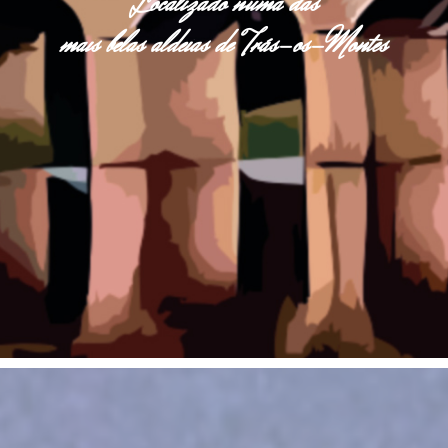
Localizado numa das
mais belas aldeias de Trás-os-Montes