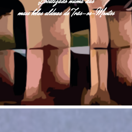
Localizado numa das
mais belas aldeias de Trás-os-Montes