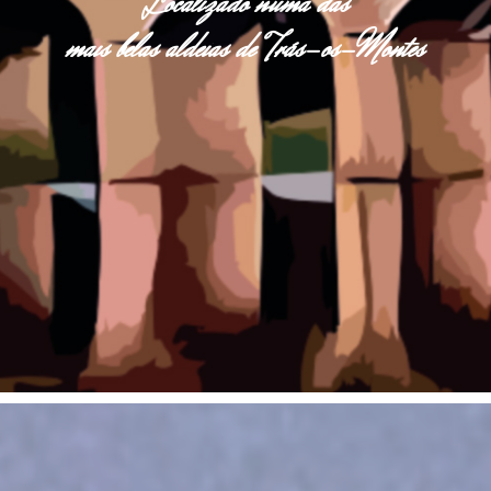
Localizado numa das
mais belas aldeias de Trás-os-Montes