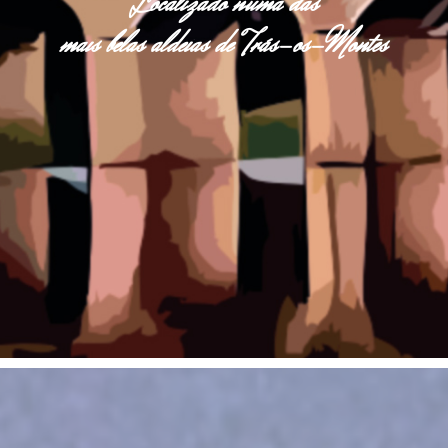
Localizado numa das
mais belas aldeias de Trás-os-Montes