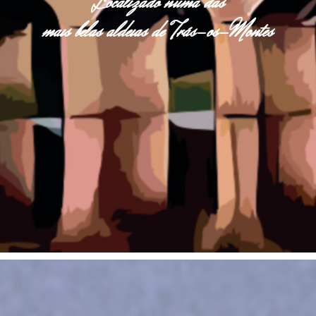
Localizado numa das
mais belas aldeias de Trás-os-Montes