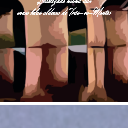
Localizado numa das
mais belas aldeias de Trás-os-Montes