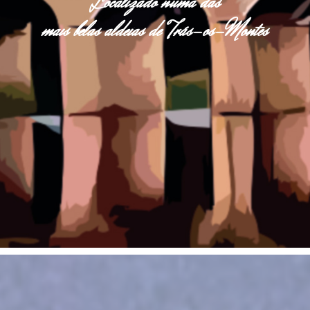
Localizado numa das
mais belas aldeias de Trás-os-Montes