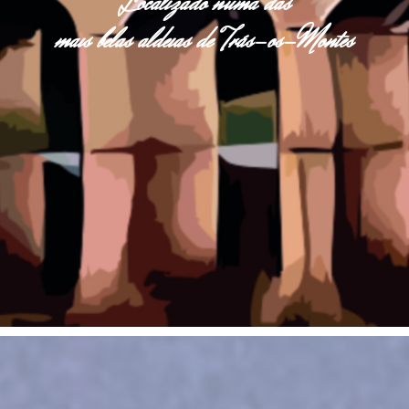
Localizado numa das
mais belas aldeias de Trás-os-Montes