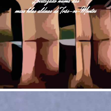
Localizado numa das
mais belas aldeias de Trás-os-Montes