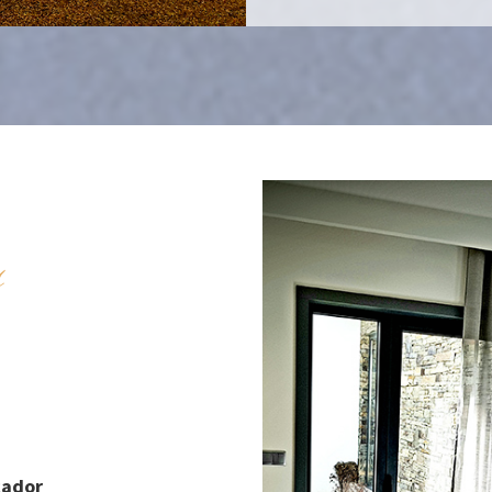
s
cador