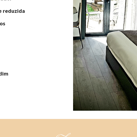
e reduzida
os
rdim