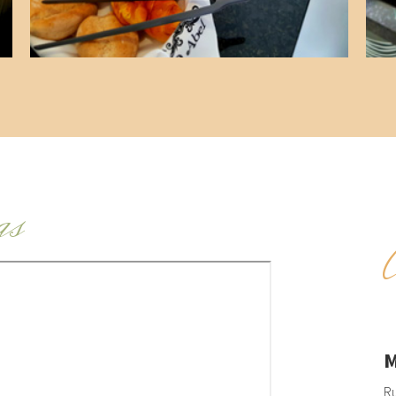
as
M
Ru