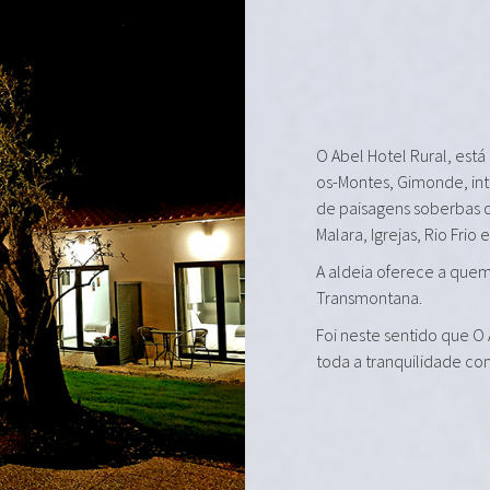
O Abel Hotel Rural, está
os-Montes, Gimonde, in
de paisagens soberbas 
Malara, Igrejas, Rio Frio 
A aldeia oferece a quem 
Transmontana.
Foi neste sentido que O
toda a tranquilidade co