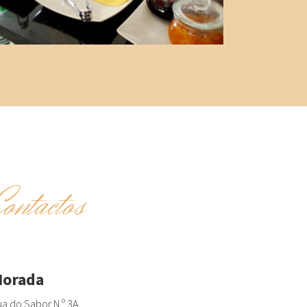
Contactos
orada
a do Sabor N.º 3A