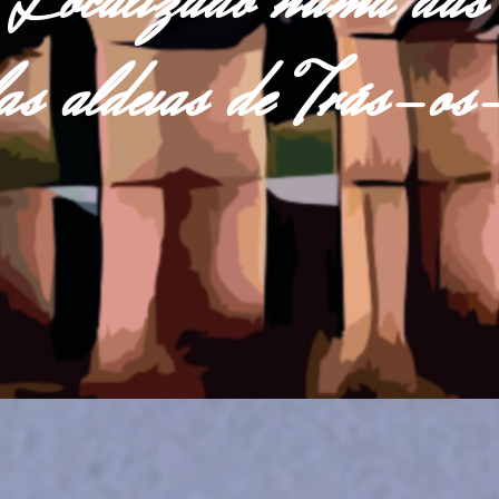
Localizado numa das
las aldeias de Trás-o