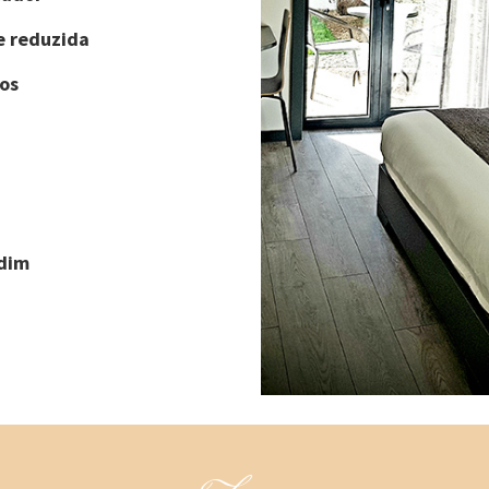
e reduzida
os
rdim