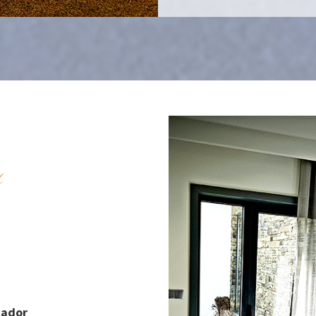
s
cador