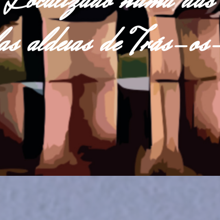
Localizado numa das
las aldeias de Trás-o