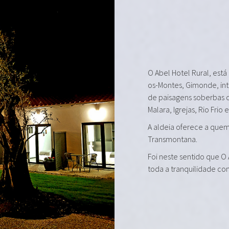
O Abel Hotel Rural, está
os-Montes, Gimonde, in
de paisagens soberbas 
Malara, Igrejas, Rio Frio 
A aldeia oferece a quem 
Transmontana.
Foi neste sentido que O
toda a tranquilidade co