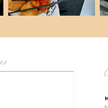
as
M
Ru