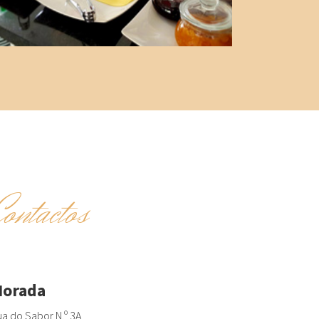
Contactos
orada
a do Sabor N.º 3A