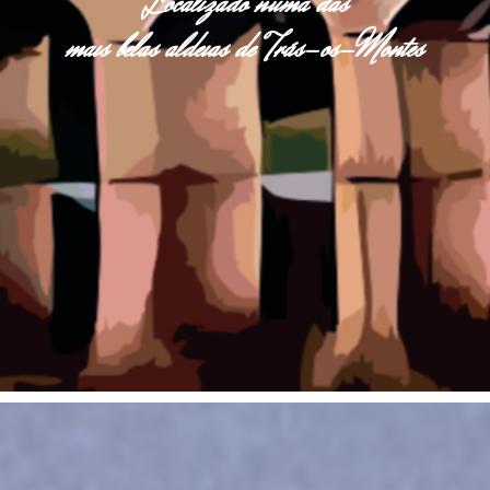
Localizado numa das
mais belas aldeias de Trás-os-Montes