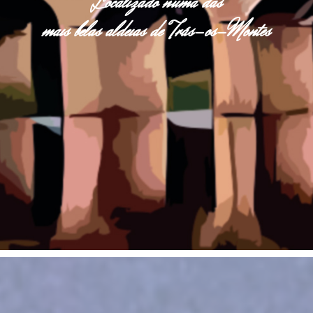
Localizado numa das
mais belas aldeias de Trás-os-Montes