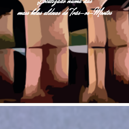
Localizado numa das
mais belas aldeias de Trás-os-Montes