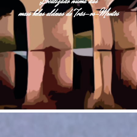
Localizado numa das
mais belas aldeias de Trás-os-Montes