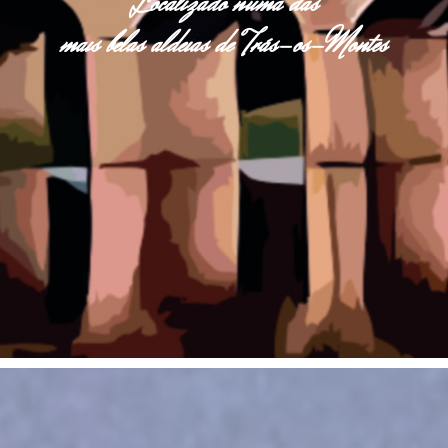
Localizado numa das
mais belas aldeias de Trás-os-Montes