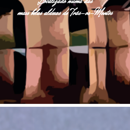
Localizado numa das
mais belas aldeias de Trás-os-Montes