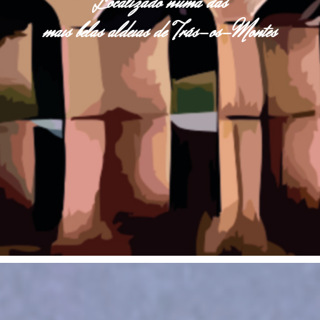
Localizado numa das
mais belas aldeias de Trás-os-Montes