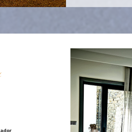
s
cador