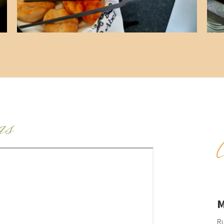
as
M
Ru