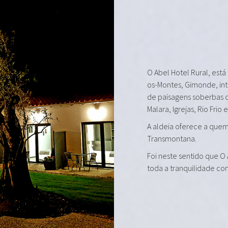
O Abel Hotel Rural, está
os-Montes, Gimonde, in
de paisagens soberbas 
Malara, Igrejas, Rio Frio 
A aldeia oferece a quem 
Transmontana.
Foi neste sentido que O
toda a tranquilidade co