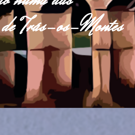
do numa das
as de Trás-os-Montes