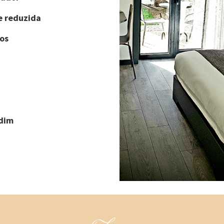
e reduzida
os
rdim