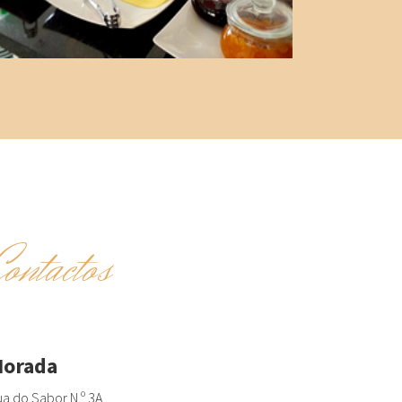
Contactos
orada
a do Sabor N.º 3A