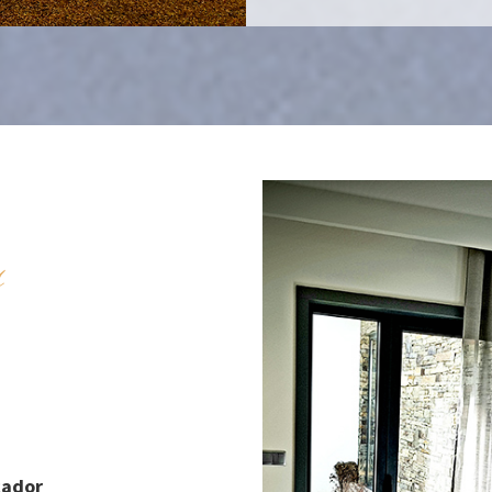
s
cador