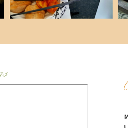
as
M
Ru