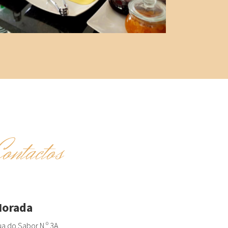
Contactos
orada
a do Sabor N.º 3A