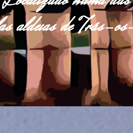
Localizado numa das
las aldeias de Trás-o