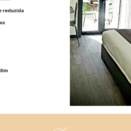
e reduzida
os
rdim