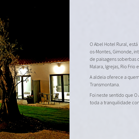
O Abel Hotel Rural, está
os-Montes, Gimonde, in
de paisagens soberbas 
Malara, Igrejas, Rio Frio 
A aldeia oferece a quem 
Transmontana.
Foi neste sentido que O
toda a tranquilidade co