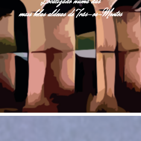
Localizado numa das
mais belas aldeias de Trás-os-Montes