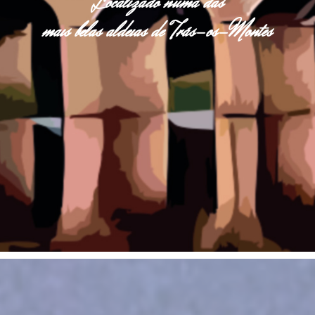
Localizado numa das
mais belas aldeias de Trás-os-Montes