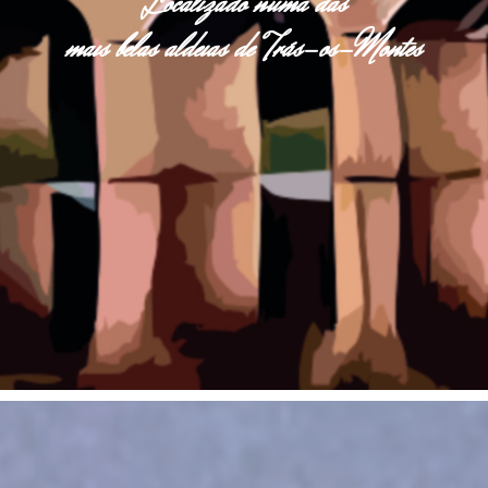
Localizado numa das
mais belas aldeias de Trás-os-Montes