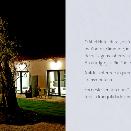
O Abel Hotel Rural, está
os-Montes, Gimonde, in
de paisagens soberbas 
Malara, Igrejas, Rio Frio 
A aldeia oferece a quem 
Transmontana.
Foi neste sentido que O
toda a tranquilidade co