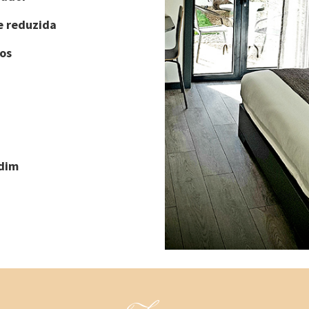
e reduzida
os
rdim