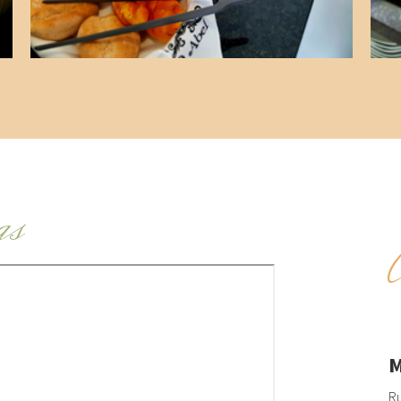
as
M
Ru