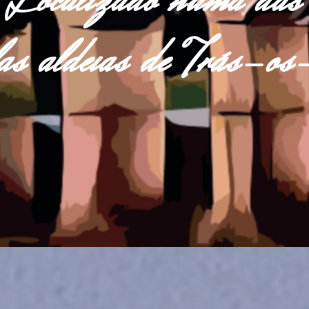
Localizado numa das
las aldeias de Trás-o