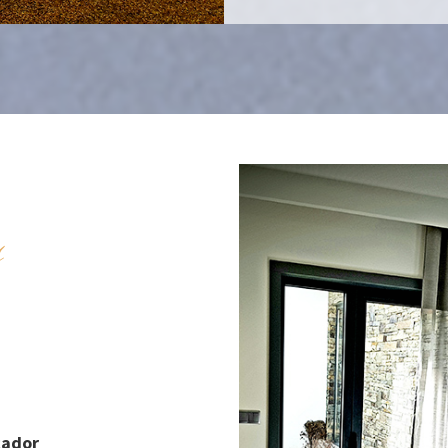
s
cador