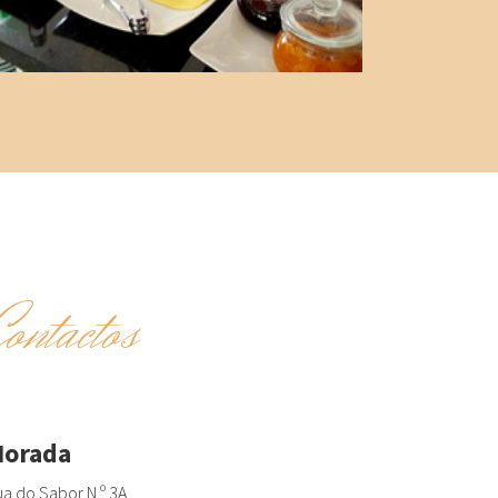
Contactos
orada
a do Sabor N.º 3A