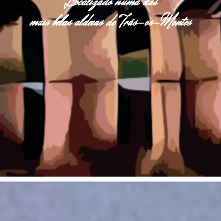
Localizado numa das
mais belas aldeias de Trás-os-Montes