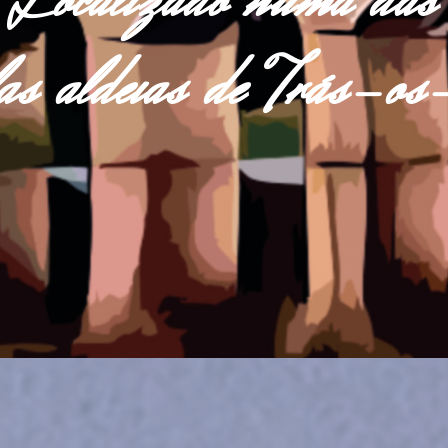
Localizado numa das
las aldeias de Trás-o