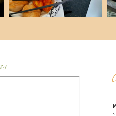
as
M
Ru