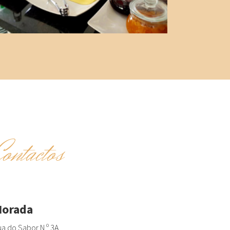
Contactos
orada
a do Sabor N.º 3A