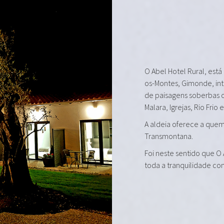
O Abel Hotel Rural, está
os-Montes, Gimonde, in
de paisagens soberbas 
Malara, Igrejas, Rio Frio 
A aldeia oferece a quem 
Transmontana.
Foi neste sentido que O
toda a tranquilidade co