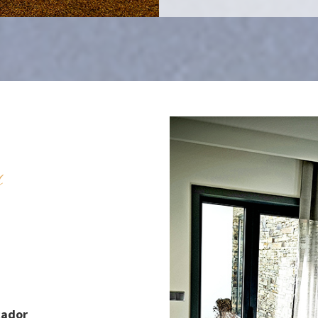
s
cador