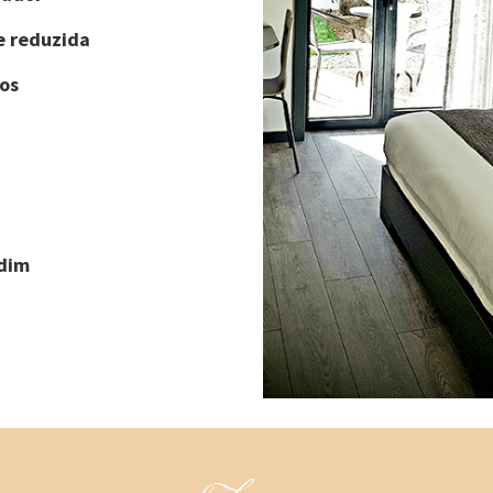
e reduzida
os
rdim