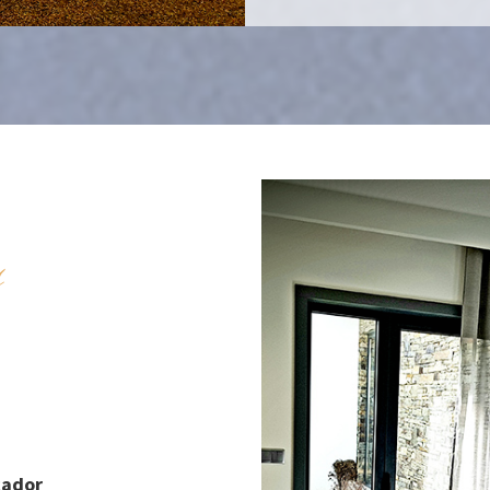
s
cador