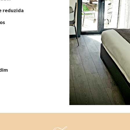
e reduzida
os
rdim