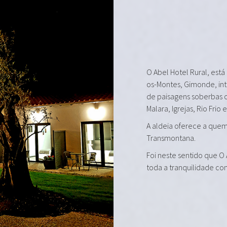
O Abel Hotel Rural, está
os-Montes, Gimonde, in
de paisagens soberbas 
Malara, Igrejas, Rio Frio 
A aldeia oferece a quem 
Transmontana.
Foi neste sentido que O
toda a tranquilidade co