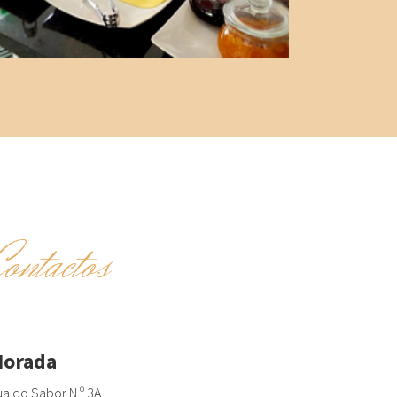
Contactos
orada
a do Sabor N.º 3A