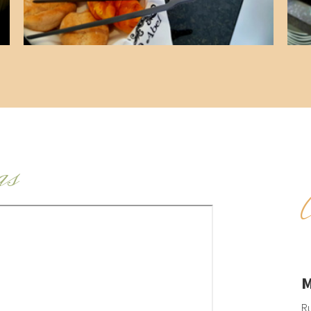
as
M
Ru