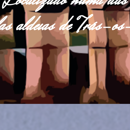
Localizado numa das
las aldeias de Trás-o