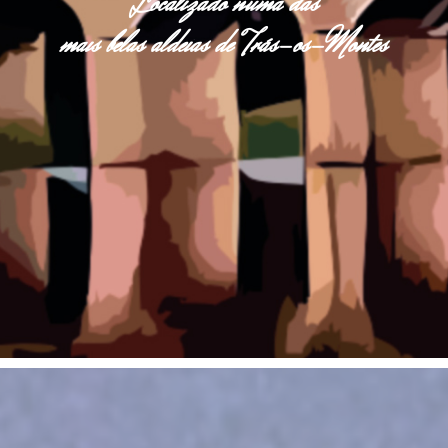
Localizado numa das
mais belas aldeias de Trás-os-Montes