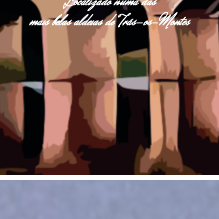
Localizado numa das
mais belas aldeias de Trás-os-Montes