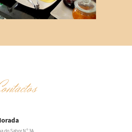
Contactos
orada
a do Sabor N.º 3A