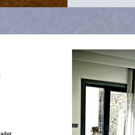
s
cador