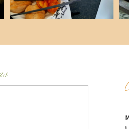
as
M
Ru