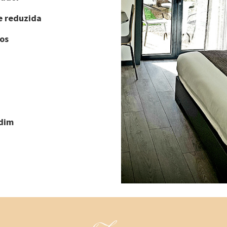
e reduzida
os
rdim