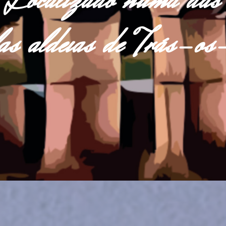
Localizado numa das
las aldeias de Trás-o