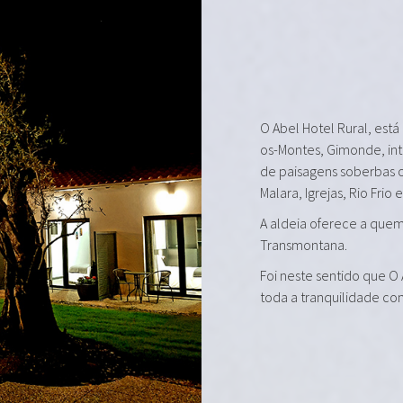
O Abel Hotel Rural, está
os-Montes, Gimonde, in
de paisagens soberbas 
Malara, Igrejas, Rio Frio 
A aldeia oferece a quem 
Transmontana.
Foi neste sentido que O
toda a tranquilidade co