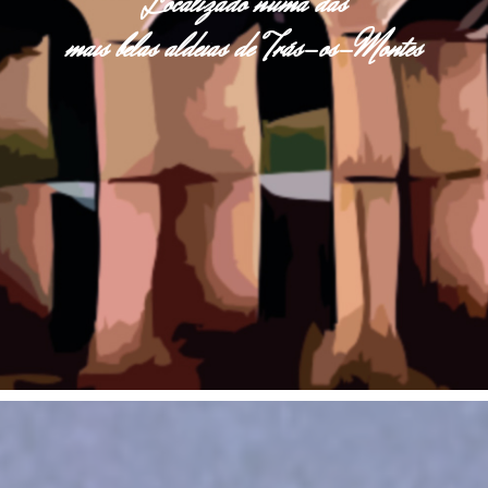
Localizado numa das
mais belas aldeias de Trás-os-Montes