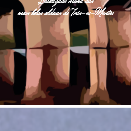
Localizado numa das
mais belas aldeias de Trás-os-Montes