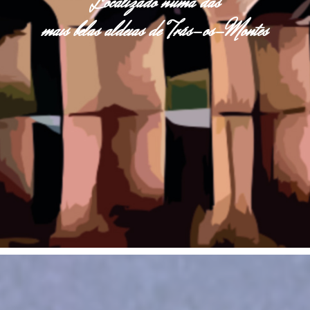
Localizado numa das
mais belas aldeias de Trás-os-Montes