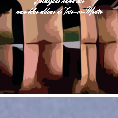
Localizado numa das
mais belas aldeias de Trás-os-Montes