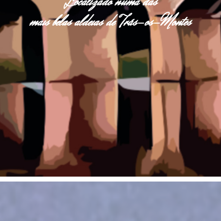
Localizado numa das
mais belas aldeias de Trás-os-Montes