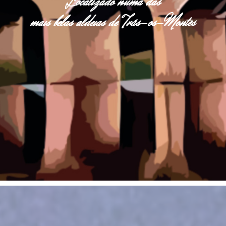
Localizado numa das
mais belas aldeias de Trás-os-Montes